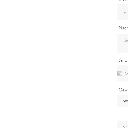
Nach
Gewü
Gew